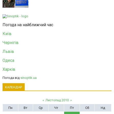
Погода на найближчий час
Київ
Чернігів
Львів
Одеса
Харків
Погода від
sinoptik.ua
КАЛЕНДАР
«
Листопад 2010
»
Пн
Вт
Ср
Чт
Пт
Сб
Нд