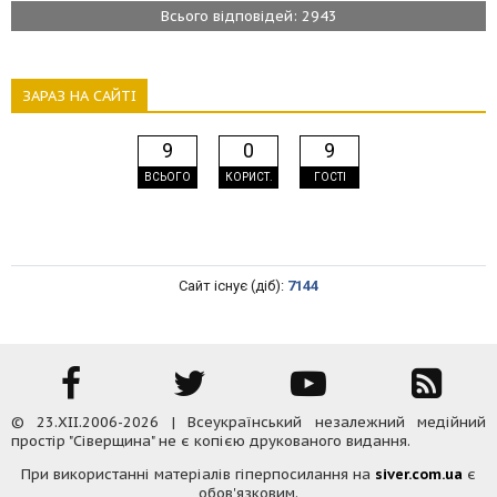
Всього відповідей: 2943
ЗАРАЗ НА САЙТІ
9
0
9
ВСЬОГО
КОРИСТ.
ГОСТІ
Сайт існує (діб):
7144
© 23.XII.2006-2026 | Всеукраїнський незалежний медійний
простір "Сіверщина" не є копією друкованого видання.
При використанні матеріалів гіперпосилання на
siver.com.ua
є
обов'язковим.