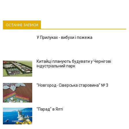
ОСТАННІ ЗАПИСИ
У Прилуках - вибухи і пожежа
Китайці планують будувати у Чернігові
індустріальний парк
"Новгород- Сіверська старовина" № 3
"Парад" в Ялті