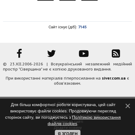
Сайт існує (діб):
7145
© 23.XII.2006-2026 | Всеукраїнський незалежний медійний
простір "Сіверщина" не є копією друкованого видання.
При використанні матеріалів гіперпосилання на
siver.com.ua
є
обов'язковим.
Про газету
Для більш комфортної роботи користувача, цей сайт
Правила користування
використовує файли cookies. Продовжуючи перегляд
Правила використання матеріалів
сторінок сайту, ви погоджуєтесь з
Політикою використання
Реклама на сайті
файлів cookies
.
Додати новину
Контакти
Я ЗГОДЕН