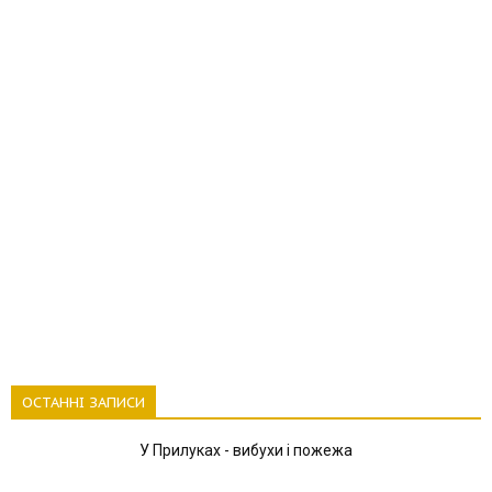
ОСТАННІ ЗАПИСИ
У Прилуках - вибухи і пожежа