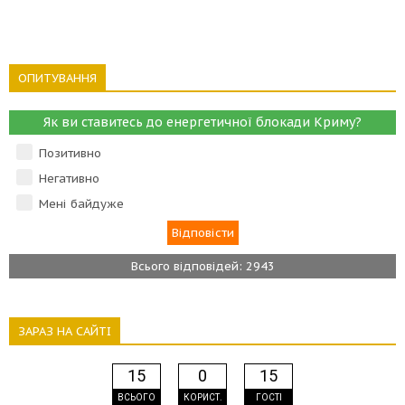
ОПИТУВАННЯ
Як ви ставитесь до енергетичної блокади Криму?
Позитивно
Негативно
Мені байдуже
Всього відповідей: 2943
ЗАРАЗ НА САЙТІ
15
0
15
ВСЬОГО
КОРИСТ.
ГОСТІ