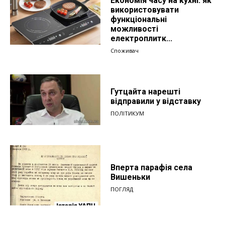
Економія часу на кухні: як
використовувати
функціональні
можливості
електроплитк...
Споживач
Гутцайта нарешті
відправили у відставку
ПОЛІТИКУМ
Вперта парафія села
Вишеньки
ПОГЛЯД