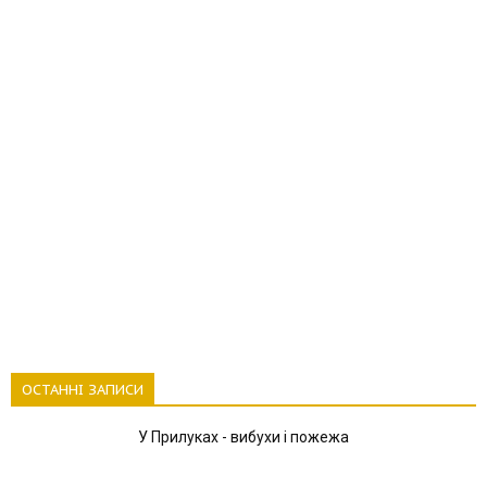
ОСТАННІ ЗАПИСИ
У Прилуках - вибухи і пожежа