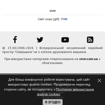
siver
Сайт існує (діб):
7145
© 23.XII.2006-2026 | Всеукраїнський незалежний медійний
простір "Сіверщина" не є копією друкованого видання.
При використанні матеріалів гіперпосилання на
siver.com.ua
є
обов'язковим.
Про газету
Для більш комфортної роботи користувача, цей сайт
Правила користування
використовує файли cookies. Продовжуючи перегляд
Правила використання матеріалів
сторінок сайту, ви погоджуєтесь з
Політикою використання
Реклама на сайті
файлів cookies
.
Додати новину
Контакти
Я ЗГОДЕН