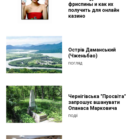
фриспины и как их
получить для онлайн
казино
Острів Даманський
(Чженьбао)
ПОГЛЯД
Чернігівська "Просвіта"
запрошує вшанувати
Опанаса Марковича
ПОДІЇ