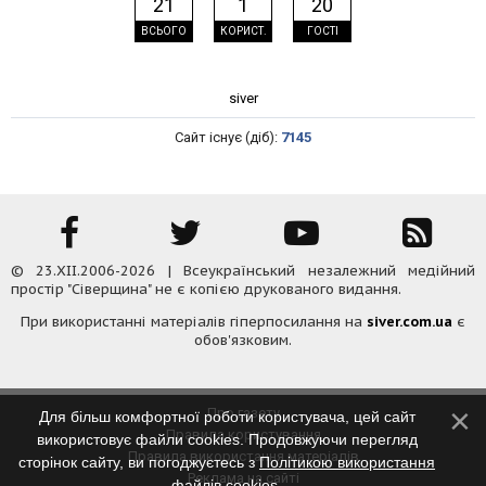
21
1
20
ВСЬОГО
КОРИСТ.
ГОСТІ
siver
Сайт існує (діб):
7145
© 23.XII.2006-2026 | Всеукраїнський незалежний медійний
простір "Сіверщина" не є копією друкованого видання.
При використанні матеріалів гіперпосилання на
siver.com.ua
є
обов'язковим.
Про газету
Для більш комфортної роботи користувача, цей сайт
Правила користування
використовує файли cookies. Продовжуючи перегляд
Правила використання матеріалів
сторінок сайту, ви погоджуєтесь з
Політикою використання
Реклама на сайті
файлів cookies
.