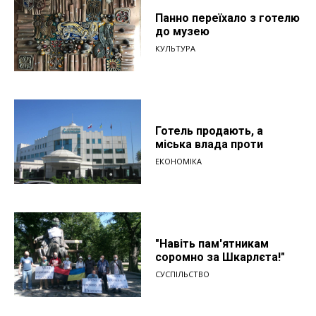
Панно переїхало з готелю
до музею
КУЛЬТУРА
Готель продають, а
міська влада проти
ЕКОНОМІКА
"Навіть пам'ятникам
соромно за Шкарлєта!"
СУСПІЛЬСТВО