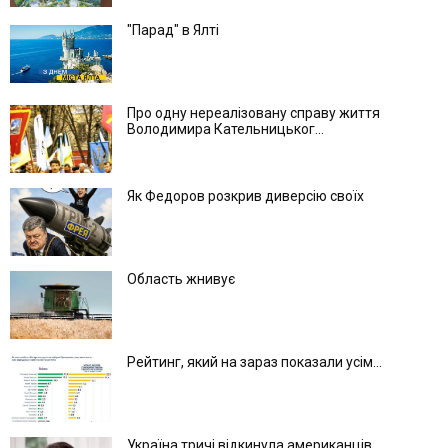
"Парад" в Ялті
Про одну нереалізовану справу життя
Володимира Кательницьког...
Як Федоров розкрив диверсію своїх
Область жнивує
Рейтинг, який на зараз показали усім...
Україна тричі відкинула американців