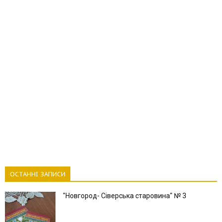
ОСТАННІ ЗАПИСИ
"Новгород- Сіверська старовина" № 3