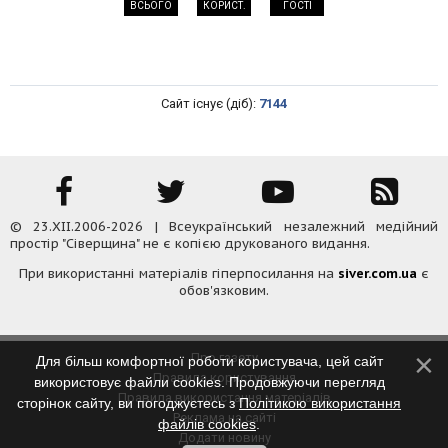
ВСЬОГО
КОРИСТ.
ГОСТІ
Сайт існує (діб):
7144
© 23.XII.2006-2026 | Всеукраїнський незалежний медійний
простір "Сіверщина" не є копією друкованого видання.
При використанні матеріалів гіперпосилання на
siver.com.ua
є
обов'язковим.
Про газету
Для більш комфортної роботи користувача, цей сайт
Правила користування
використовує файли cookies. Продовжуючи перегляд
Правила використання матеріалів
сторінок сайту, ви погоджуєтесь з
Політикою використання
Реклама на сайті
файлів cookies
.
Додати новину