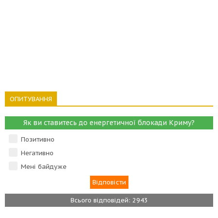
ОПИТУВАННЯ
Як ви ставитесь до енергетичної блокади Криму?
Позитивно
Негативно
Мені байдуже
Всього відповідей: 2943