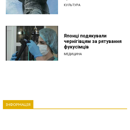
КУЛЬТУРА
Японці подякували
чернігівцям за рятування
фукусімців
МЕДИЦИНА
ІНФОРМАЦІЯ