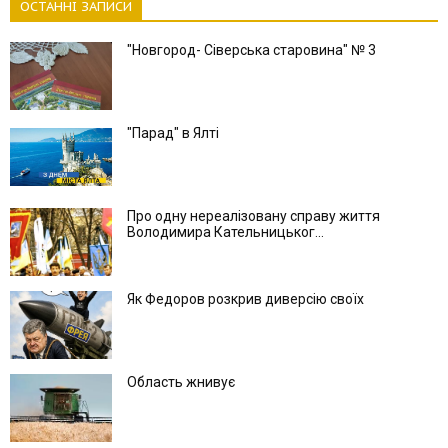
ОСТАННІ ЗАПИСИ
"Новгород- Сіверська старовина" № 3
"Парад" в Ялті
Про одну нереалізовану справу життя
Володимира Кательницьког...
Як Федоров розкрив диверсію своїх
Область жнивує