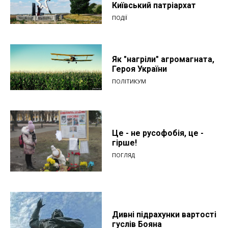
Київський патріархат
ПОДІЇ
Як "нагріли" агромагната,
Героя України
ПОЛІТИКУМ
Це - не русофобія, це -
гірше!
ПОГЛЯД
Дивні підрахунки вартості
гуслів Бояна