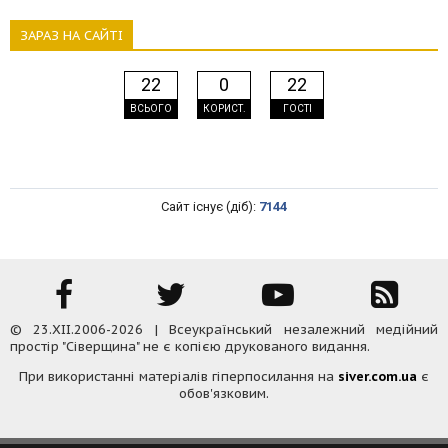
ЗАРАЗ НА САЙТІ
22
0
22
ВСЬОГО
КОРИСТ.
ГОСТІ
Сайт існує (діб):
7144
© 23.XII.2006-2026 | Всеукраїнський незалежний медійний
простір "Сіверщина" не є копією друкованого видання.
При використанні матеріалів гіперпосилання на
siver.com.ua
є
обов'язковим.