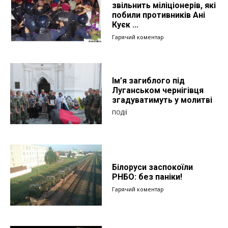
звільнить міліціонерів, які
побили противників Ані
Куєк ...
Гарячий коментар
Ім’я загиблого під
Луганськом чернігівця
згадуватимуть у молитві
ПОДІЇ
Білоруси заспокоїли
РНБО: без паніки!
Гарячий коментар