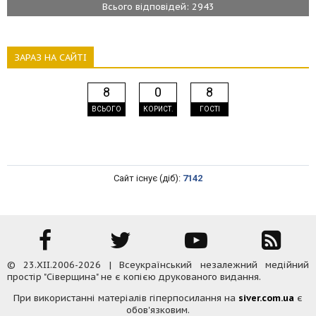
Всього відповідей: 2943
ЗАРАЗ НА САЙТІ
8
0
8
ВСЬОГО
КОРИСТ.
ГОСТІ
Сайт існує (діб):
7142
© 23.XII.2006-2026 | Всеукраїнський незалежний медійний
простір "Сіверщина" не є копією друкованого видання.
При використанні матеріалів гіперпосилання на
siver.com.ua
є
обов'язковим.