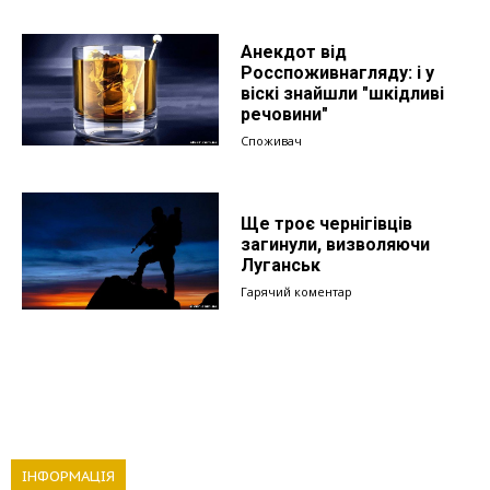
Анекдот від
Росспоживнагляду: і у
віскі знайшли "шкідливі
речовини"
Споживач
Ще троє чернігівців
загинули, визволяючи
Луганськ
Гарячий коментар
ІНФОРМАЦІЯ