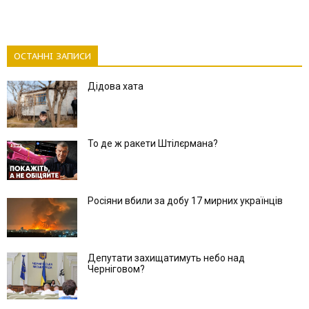
ОСТАННІ ЗАПИСИ
Дідова хата
То де ж ракети Штілєрмана?
Росіяни вбили за добу 17 мирних українців
Депутати захищатимуть небо над
Черніговом?