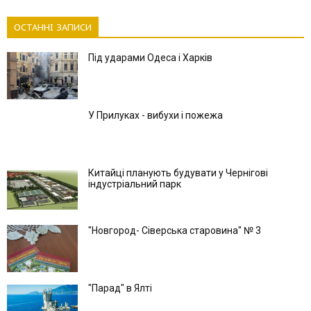
ОСТАННІ ЗАПИСИ
Під ударами Одеса і Харків
У Прилуках - вибухи і пожежа
Китайці планують будувати у Чернігові
індустріальний парк
"Новгород- Сіверська старовина" № 3
"Парад" в Ялті