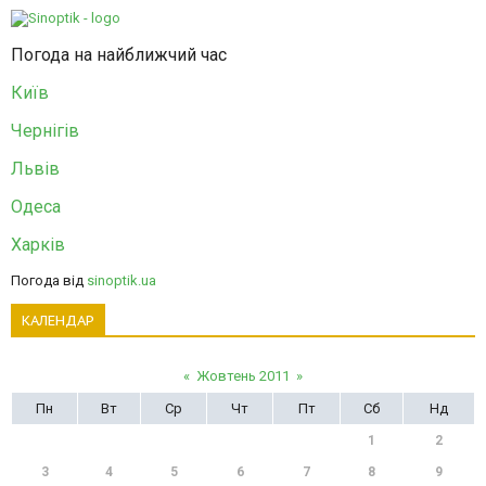
Погода на найближчий час
Київ
Чернігів
Львів
Одеса
Харків
Погода від
sinoptik.ua
КАЛЕНДАР
«
Жовтень 2011
»
Пн
Вт
Ср
Чт
Пт
Сб
Нд
1
2
3
4
5
6
7
8
9