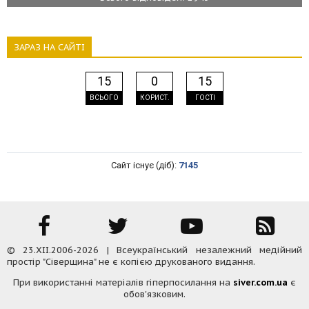
ЗАРАЗ НА САЙТІ
15
0
15
ВСЬОГО
КОРИСТ.
ГОСТІ
Сайт існує (діб):
7145
© 23.XII.2006-2026 | Всеукраїнський незалежний медійний
простір "Сіверщина" не є копією друкованого видання.
При використанні матеріалів гіперпосилання на
siver.com.ua
є
обов'язковим.