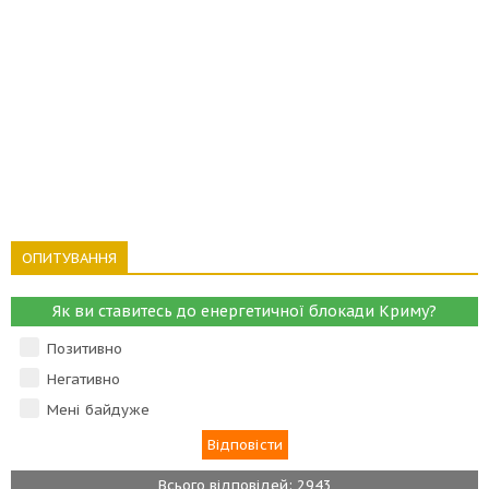
ОПИТУВАННЯ
Як ви ставитесь до енергетичної блокади Криму?
Позитивно
Негативно
Мені байдуже
Всього відповідей: 2943