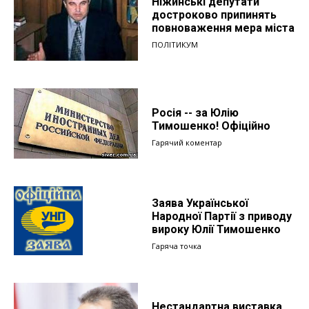
Ніжинські депутати
достроково припинять
повноваження мера міста
ПОЛІТИКУМ
Росія -- за Юлію
Тимошенко! Офіційно
Гарячий коментар
Заява Української
Народної Партії з приводу
вироку Юлії Тимошенко
Гаряча точка
Нестандартна виставка