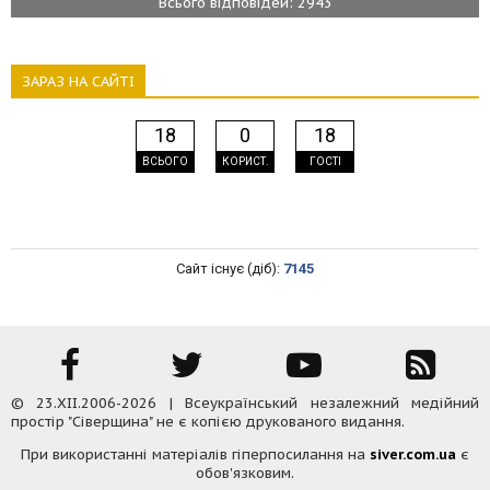
Всього відповідей: 2943
ЗАРАЗ НА САЙТІ
18
0
18
ВСЬОГО
КОРИСТ.
ГОСТІ
Сайт існує (діб):
7145
© 23.XII.2006-2026 | Всеукраїнський незалежний медійний
простір "Сіверщина" не є копією друкованого видання.
При використанні матеріалів гіперпосилання на
siver.com.ua
є
обов'язковим.