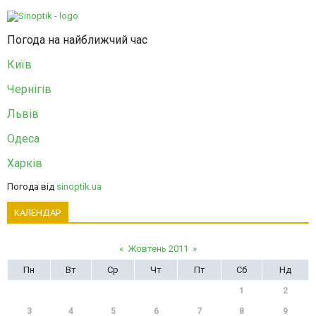
Погода на найближчий час
Київ
Чернігів
Львів
Одеса
Харків
Погода від
sinoptik.ua
КАЛЕНДАР
«
Жовтень 2011
»
Пн
Вт
Ср
Чт
Пт
Сб
Нд
1
2
3
4
5
6
7
8
9