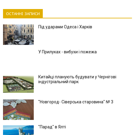
ОСТАННІ ЗАПИСИ
Під ударами Одеса і Харків
У Прилуках - вибухи і пожежа
Китайці планують будувати у Чернігові
індустріальний парк
"Новгород- Сіверська старовина" № 3
"Парад" в Ялті