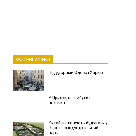
ОСТАННІ ЗАПИСИ
Під ударами Одеса і Харків
У Прилуках - вибухи і
пожежа
Китайці планують будувати у
Чернігові індустріальний
парк