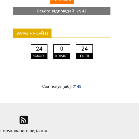
Всього відповідей: 2943
ЗАРАЗ НА САЙТІ
24
0
24
ВСЬОГО
КОРИСТ.
ГОСТІ
Сайт існує (діб):
7145
ю друкованого видання.