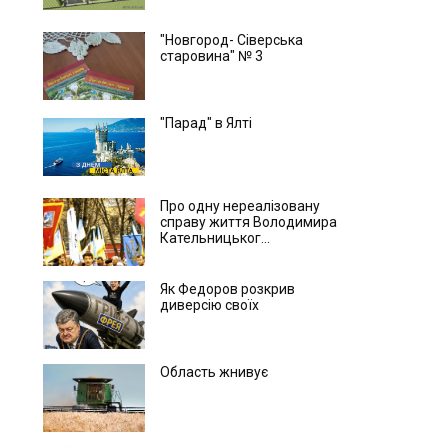
"Новгород- Сіверська
старовина" № 3
"Парад" в Ялті
Про одну нереалізовану
справу життя Володимира
Кательницьког...
Як Федоров розкрив
диверсію своїх
Область жнивує