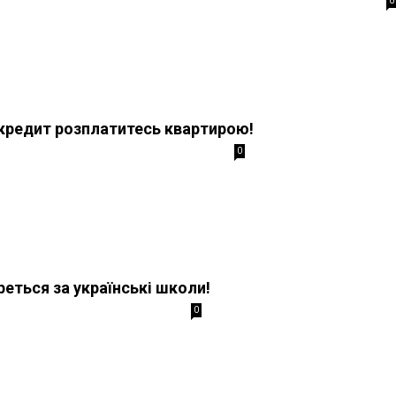
0
кредит розплатитесь квартирою!
0
еться за українські школи!
0