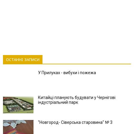
ОСТАННІ ЗАПИСИ
У Прилуках - вибухи і пожежа
Китайці планують будувати у Чернігові
індустріальний парк
"Новгород- Сіверська старовина" № 3