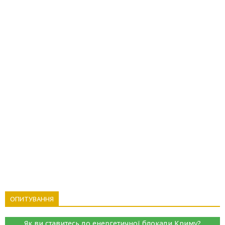
ОПИТУВАННЯ
Як ви ставитесь до енергетичної блокади Криму?