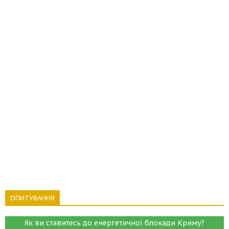
ОПИТУВАННЯ
Як ви ставитесь до енергетичної блокади Криму?