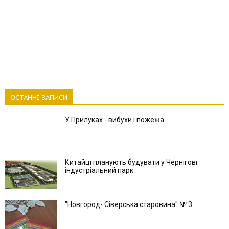
ОСТАННІ ЗАПИСИ
У Прилуках - вибухи і пожежа
Китайці планують будувати у Чернігові
індустріальний парк
"Новгород- Сіверська старовина" № 3