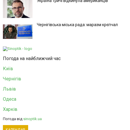
Україна тричі відкинула американців
Чернігівська міська рада: маразм крєпчал
Погода на найближчий час
Київ
Чернігів
Львів
Одеса
Харків
Погода від
sinoptik.ua
КАЛЕНДАР