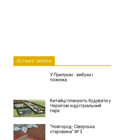
ОСТАННІ ЗАПИСИ
У Прилуках - вибухи і
пожежа
Китайці планують будувати у
Чернігові індустріальний
парк
"Новгород- Сіверська
старовина" № 3