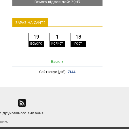
Всього відповідей: 2943
ЗАРАЗ НА САЙТІ
19
1
18
ВСЬОГО
КОРИСТ.
ГОСТІ
Василь
Сайт існує (діб):
7144
ю друкованого видання.
вим.