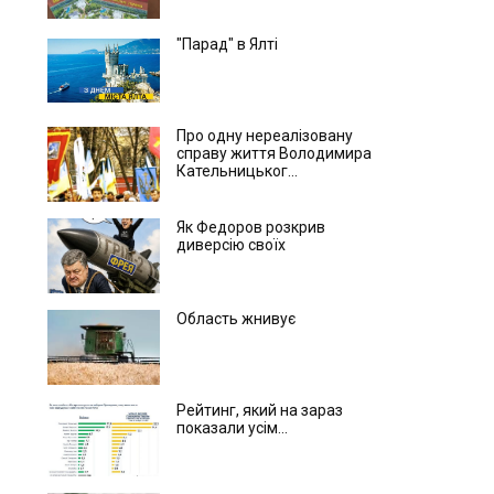
"Парад" в Ялті
Про одну нереалізовану
справу життя Володимира
Кательницьког...
Як Федоров розкрив
диверсію своїх
Область жнивує
Рейтинг, який на зараз
показали усім...