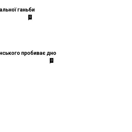
альної ганьби
0
нського пробиває дно
0