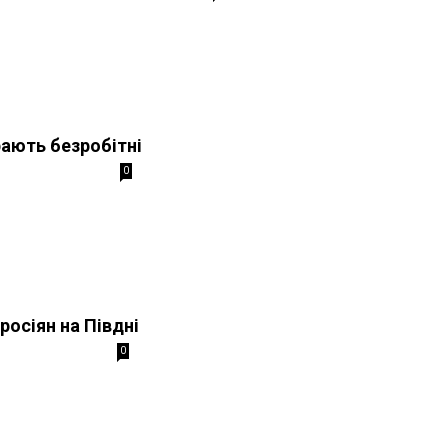
ають безробітні
0
росіян на Півдні
0