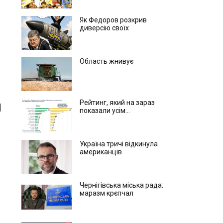
Як Федоров розкрив
диверсію своїх
Область жнивує
Рейтинг, який на зараз
показали усім...
Україна тричі відкинула
американців
Чернігівська міська рада:
маразм крєпчал