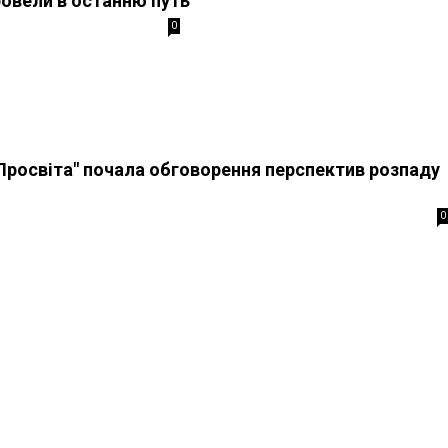
ровели в останню путь
0
"Просвіта" почала обговорення перспектив розпаду
0