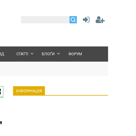
ЯД
СТАТТІ
БЛОҐИ
ФОРУМ
ІНФОРМАЦІЯ
м