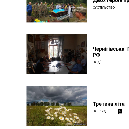
Двох героїв п
СУСПІЛЬСТВО
Чернігівська 
РФ
ПОДІЇ
Третина літа
ПОГЛЯД
0