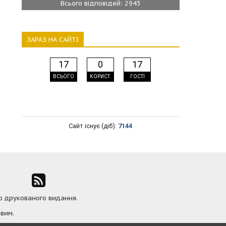
Всього відповідей: 2943
ЗАРАЗ НА САЙТІ
17
0
17
ВСЬОГО
КОРИСТ.
ГОСТІ
Сайт існує (діб):
7144
ю друкованого видання.
вим.