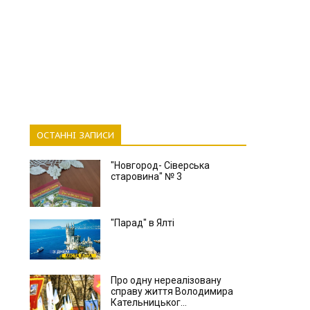
ОСТАННІ ЗАПИСИ
"Новгород- Сіверська
старовина" № 3
"Парад" в Ялті
Про одну нереалізовану
справу життя Володимира
Кательницьког...