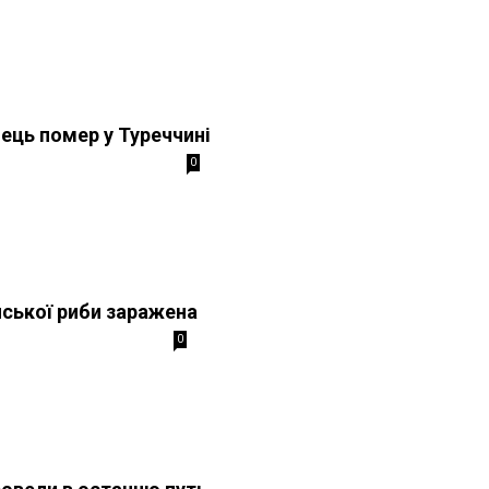
нець помер у Туреччині
0
ської риби заражена
0