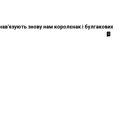
ав'язують знову нам королєнак і булгакових
0