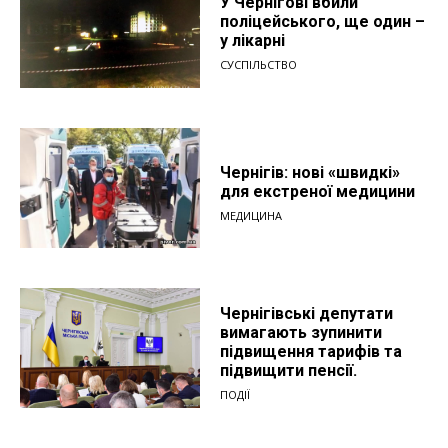
У Чернігові вбили
поліцейського, ще один –
у лікарні
СУСПІЛЬСТВО
Чернігів: нові «швидкі»
для екстреної медицини
МЕДИЦИНА
Чернігівські депутати
вимагають зупинити
підвищення тарифів та
підвищити пенсії.
ПОДІЇ