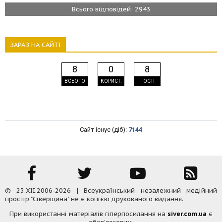
Всього відповідей: 2943
ЗАРАЗ НА САЙТІ
8
0
8
ВСЬОГО
КОРИСТ.
ГОСТІ
Сайт існує (діб):
7144
© 23.XII.2006-2026 | Всеукраїнський незалежний медійний
простір "Сіверщина" не є копією друкованого видання.
При використанні матеріалів гіперпосилання на
siver.com.ua
є