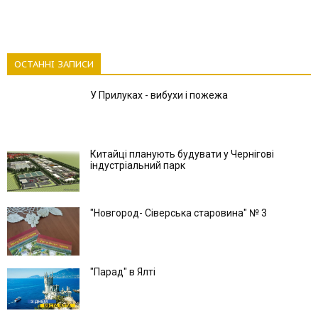
ОСТАННІ ЗАПИСИ
У Прилуках - вибухи і пожежа
Китайці планують будувати у Чернігові
індустріальний парк
"Новгород- Сіверська старовина" № 3
"Парад" в Ялті