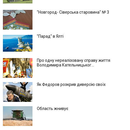
"Новгород- Сіверська старовина" № 3
"Парад" в Ялті
Про одну нереалізовану справу життя
Володимира Кательницьког...
Як Федоров розкрив диверсію своїх
Область жнивує