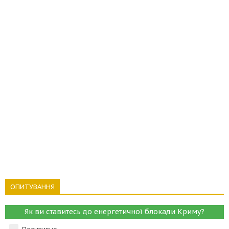
ОПИТУВАННЯ
Як ви ставитесь до енергетичної блокади Криму?