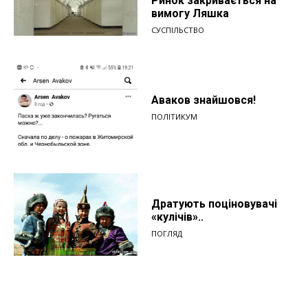
Ринок закривається на
вимогу Ляшка
СУСПІЛЬСТВО
Аваков знайшовся!
ПОЛІТИКУМ
Дратують поціновувачі
«кулічів»..
ПОГЛЯД