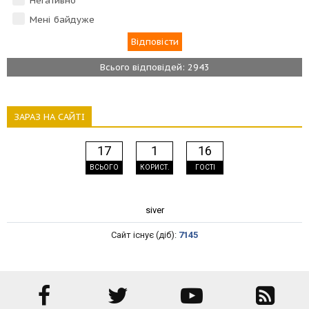
Негативно
Мені байдуже
Всього відповідей: 2943
ЗАРАЗ НА САЙТІ
17
1
16
ВСЬОГО
КОРИСТ.
ГОСТІ
siver
Сайт існує (діб):
7145