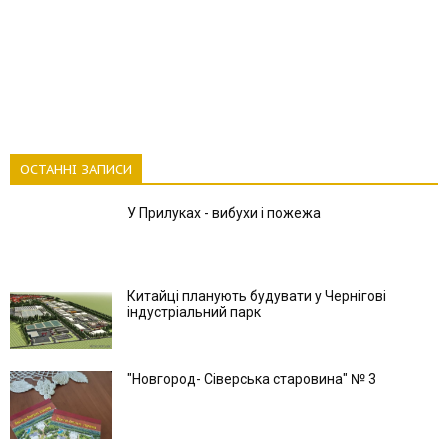
ОСТАННІ ЗАПИСИ
У Прилуках - вибухи і пожежа
Китайці планують будувати у Чернігові
індустріальний парк
"Новгород- Сіверська старовина" № 3