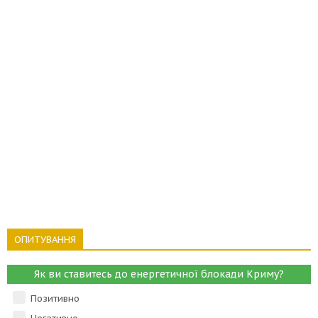
ОПИТУВАННЯ
Як ви ставитесь до енергетичної блокади Криму?
Позитивно