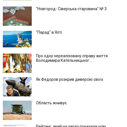
"Новгород- Сіверська старовина" № 3
"Парад" в Ялті
Про одну нереалізовану справу життя
Володимира Кательницьког...
Як Федоров розкрив диверсію своїх
Область жнивує
Рейтинг, який на зараз показали усім...