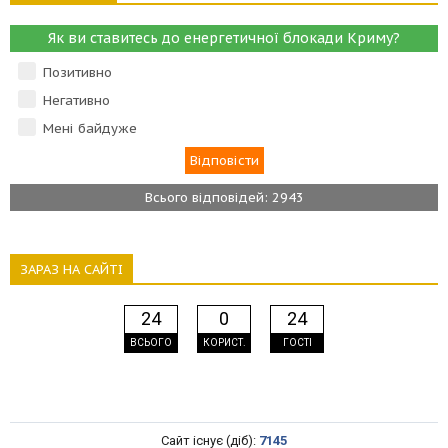
Як ви ставитесь до енергетичної блокади Криму?
Позитивно
Негативно
Мені байдуже
Всього відповідей: 2943
ЗАРАЗ НА САЙТІ
24
0
24
ВСЬОГО
КОРИСТ.
ГОСТІ
Сайт існує (діб):
7145