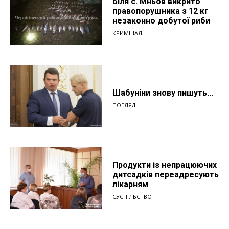
Біля с. Мньов викрито
правопорушника з 12 кг
незаконно добутої риби
КРИМІНАЛ
Шабуніни знову пишуть...
ПОГЛЯД
Продукти із непрацюючих
дитсадків переадресують
лікарням
СУСПІЛЬСТВО