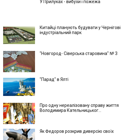
У Прилуках - вибухи і пожежа
Китайці планують будувати у Чернігові
індустріальний парк
"Новгород- Сіверська старовина" № 3
"Парад" в Ялті
Про одну нереалізовану справу життя
Володимира Кательницьког...
Як Федоров розкрив диверсію своїх