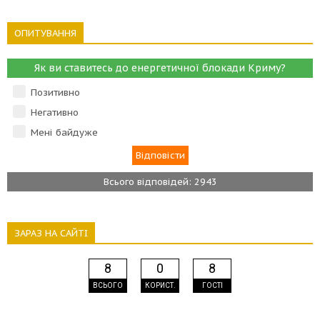
ОПИТУВАННЯ
Як ви ставитесь до енергетичної блокади Криму?
Позитивно
Негативно
Мені байдуже
Всього відповідей: 2943
ЗАРАЗ НА САЙТІ
8
0
8
ВСЬОГО
КОРИСТ.
ГОСТІ