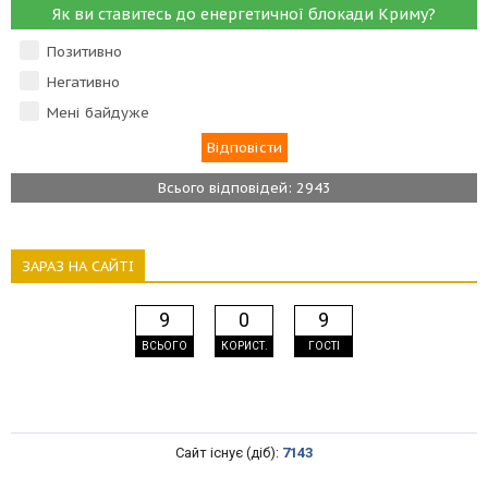
Як ви ставитесь до енергетичної блокади Криму?
Позитивно
Негативно
Мені байдуже
Всього відповідей: 2943
ЗАРАЗ НА САЙТІ
9
0
9
ВСЬОГО
КОРИСТ.
ГОСТІ
Сайт існує (діб):
7143