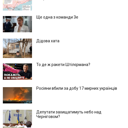
Ще одна з команди Зе
Дідова хата
То де ж ракети Штілєрмана?
Росіяни вбили за добу 17 мирних українців
Депутати захищатимуть небо над
Черніговом?