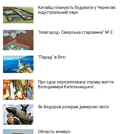
Китайці планують будувати у Чернігові
індустріальний парк
"Новгород- Сіверська старовина" № 3
"Парад" в Ялті
Про одну нереалізовану справу життя
Володимира Кательницьког...
Як Федоров розкрив диверсію своїх
Область жнивує