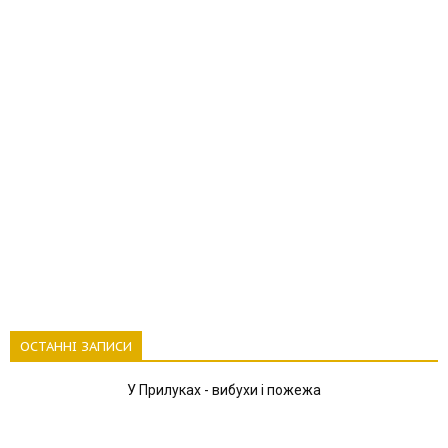
ОСТАННІ ЗАПИСИ
У Прилуках - вибухи і пожежа