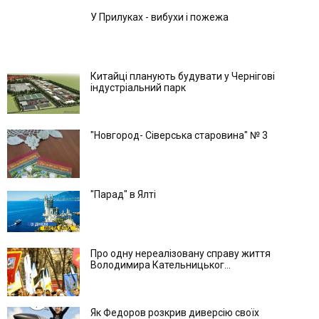
У Прилуках - вибухи і пожежа
Китайці планують будувати у Чернігові
індустріальний парк
"Новгород- Сіверська старовина" № 3
"Парад" в Ялті
Про одну нереалізовану справу життя
Володимира Кательницьког...
Як Федоров розкрив диверсію своїх