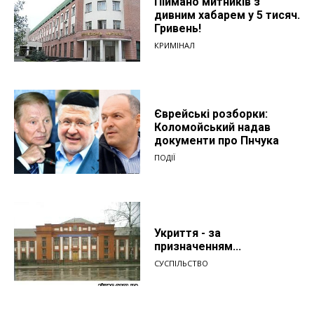
Піймано митників з
дивним хабарем у 5 тисяч.
Гривень!
КРИМІНАЛ
Єврейські розборки:
Коломойський надав
документи про Пнчука
ПОДІЇ
Укриття - за
призначенням...
СУСПІЛЬСТВО