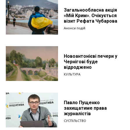
Загальнообласна акція
«Мій Крим». Очікується
візит Рефата Чубарова
Анонси подій
Новоантонієві печери у
Чернігові буде
відроджено
КУЛЬТУРА
Павло Пущенко
захищатиме права
журналістів
СУСПІЛЬСТВО