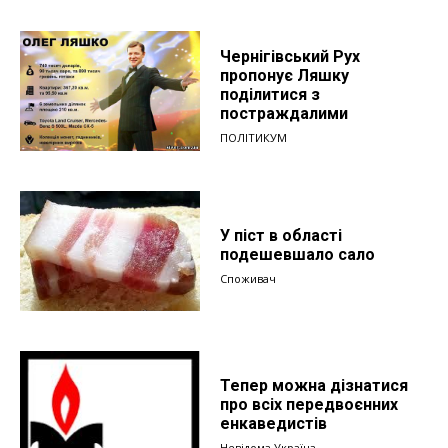
Чернігівський Рух
пропонує Ляшку
поділитися з
постраждалими
ПОЛІТИКУМ
У піст в області
подешевшало сало
Споживач
Тепер можна дізнатися
про всіх передвоєнних
енкаведистів
Невідома Україна