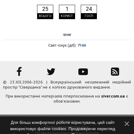
25
1
24
ВСЬОГО
КОРИСТ.
ГОСТІ
siver
Сайт існує (діб):
7144
© 23.XII.2006-2026 | Всеукраїнський незалежний медійний
простір "Сіверщина" не є копією друкованого видання.
При використанні матеріалів гіперпосилання на
siver.com.ua
є
обов'язковим.
Про газету
Для більш комфортної роботи користувача, цей сайт
Правила користування
використовує файли cookies. Продовжуючи перегляд
Правила використання матеріалів