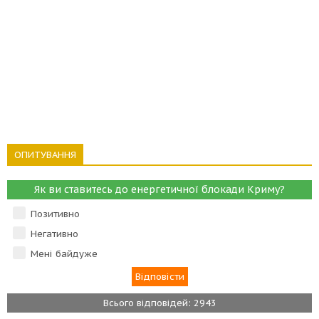
ОПИТУВАННЯ
Як ви ставитесь до енергетичної блокади Криму?
Позитивно
Негативно
Мені байдуже
Всього відповідей: 2943