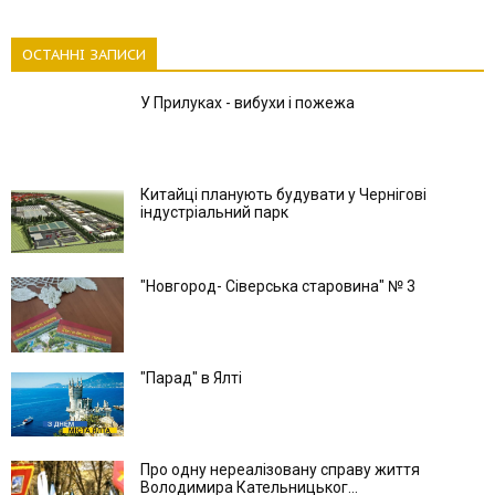
ОСТАННІ ЗАПИСИ
У Прилуках - вибухи і пожежа
Китайці планують будувати у Чернігові
індустріальний парк
"Новгород- Сіверська старовина" № 3
"Парад" в Ялті
Про одну нереалізовану справу життя
Володимира Кательницьког...