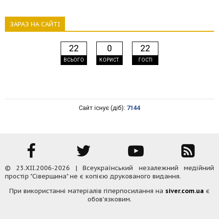
ЗАРАЗ НА САЙТІ
22
0
22
ВСЬОГО
КОРИСТ.
ГОСТІ
Сайт існує (діб):
7144
© 23.XII.2006-2026 | Всеукраїнський незалежний медійний
простір "Сіверщина" не є копією друкованого видання.
При використанні матеріалів гіперпосилання на
siver.com.ua
є
обов'язковим.