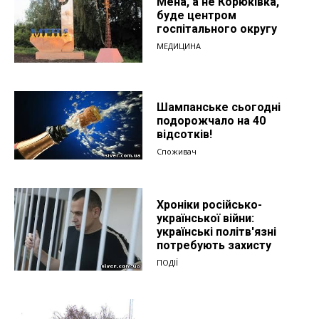
Мена, а не Корюківка,
буде центром
госпітального округу
МЕДИЦИНА
Шампанське сьогодні
подорожчало на 40
відсотків!
Споживач
Хроніки російсько-
української війни:
українські політв'язні
потребують захисту
ПОДІЇ