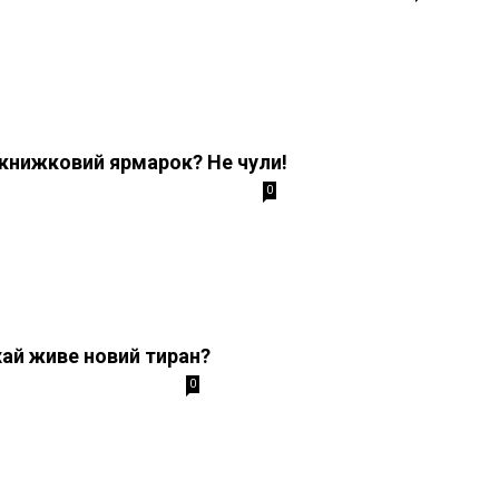
 книжковий ярмарок? Не чули!
0
хай живе новий тиран?
0