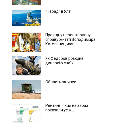
"Парад" в Ялті
Про одну нереалізовану
справу життя Володимира
Кательницьког...
Як Федоров розкрив
диверсію своїх
Область жнивує
Рейтинг, який на зараз
показали усім...