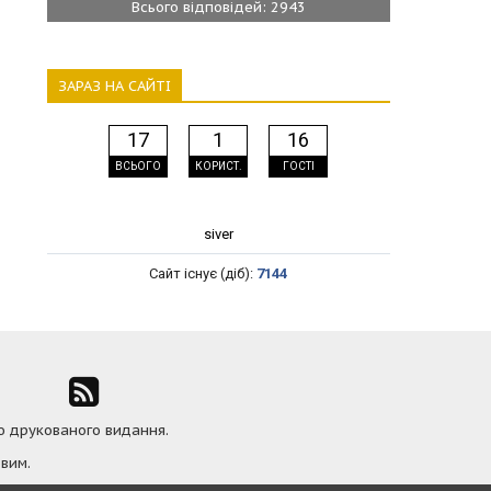
Всього відповідей: 2943
ЗАРАЗ НА САЙТІ
17
1
16
ВСЬОГО
КОРИСТ.
ГОСТІ
siver
Сайт існує (діб):
7144
ю друкованого видання.
вим.