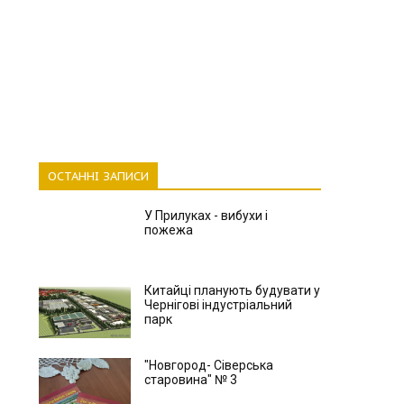
ОСТАННІ ЗАПИСИ
У Прилуках - вибухи і
пожежа
Китайці планують будувати у
Чернігові індустріальний
парк
"Новгород- Сіверська
старовина" № 3