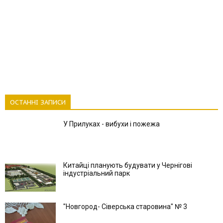
ОСТАННІ ЗАПИСИ
У Прилуках - вибухи і пожежа
Китайці планують будувати у Чернігові
індустріальний парк
"Новгород- Сіверська старовина" № 3