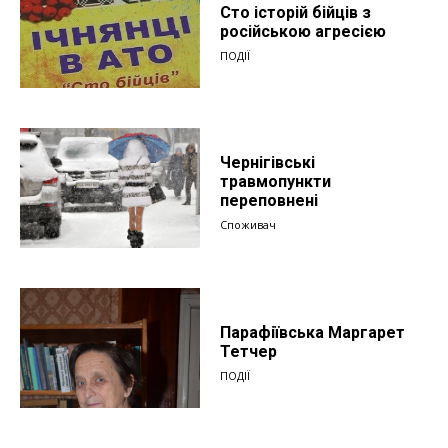
Сто історій бійців з
російською агресією
ПОДІЇ
Чернігівські
травмопункти
переповнені
Споживач
Парафіївська Маргарет
Тетчер
ПОДІЇ