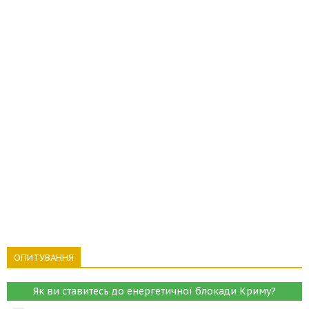
ОПИТУВАННЯ
Як ви ставитесь до енергетичної блокади Криму?