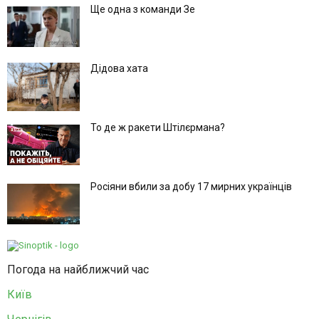
Ще одна з команди Зе
Дідова хата
То де ж ракети Штілєрмана?
Росіяни вбили за добу 17 мирних українців
Погода на найближчий час
Київ