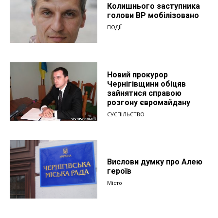
Колишнього заступника
голови ВР мобілізовано
ПОДІЇ
Новий прокурор
Чернігівщини обіцяв
зайнятися справою
розгону євромайдану
СУСПІЛЬСТВО
Вислови думку про Алею
героїв
Місто