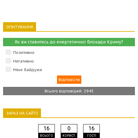
ОПИТУВАННЯ
Як ви ставитесь до енергетичної блокади Криму?
Позитивно
Негативно
Мені байдуже
Всього відповідей: 2943
ЗАРАЗ НА САЙТІ
16
0
16
ВСЬОГО
КОРИСТ.
ГОСТІ