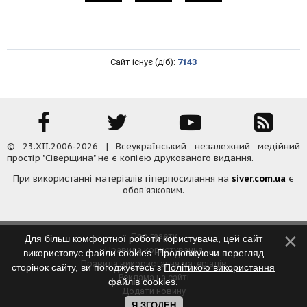
Сайт існує (діб):
7143
© 23.XII.2006-2026 | Всеукраїнський незалежний медійний
простір "Сіверщина" не є копією друкованого видання.
При використанні матеріалів гіперпосилання на
siver.com.ua
є
обов'язковим.
Про газету
Для більш комфортної роботи користувача, цей сайт
Правила користування
використовує файли cookies. Продовжуючи перегляд
Правила використання матеріалів
сторінок сайту, ви погоджуєтесь з
Політикою використання
Реклама на сайті
файлів cookies
.
Додати новину
Контакти
Я ЗГОДЕН