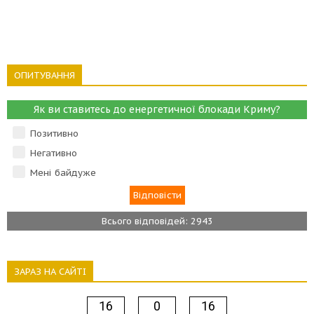
ОПИТУВАННЯ
Як ви ставитесь до енергетичної блокади Криму?
Позитивно
Негативно
Мені байдуже
Всього відповідей: 2943
ЗАРАЗ НА САЙТІ
16
0
16