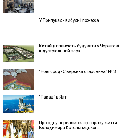
У Прилуках - вибухи і пожежа
Китайці планують будувати у Чернігові
індустріальний парк
"Новгород- Сіверська старовина" № 3
"Парад" в Ялті
Про одну нереалізовану справу життя
Володимира Кательницьког...