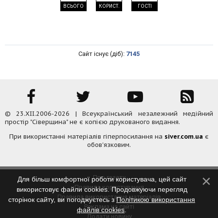
ВСЬОГО
КОРИСТ.
ГОСТІ
Сайт існує (діб):
7145
© 23.XII.2006-2026 | Всеукраїнський незалежний медійний
простір "Сіверщина" не є копією друкованого видання.
При використанні матеріалів гіперпосилання на
siver.com.ua
є
обов'язковим.
Про газету
Для більш комфортної роботи користувача, цей сайт
Правила користування
використовує файли cookies. Продовжуючи перегляд
Правила використання матеріалів
сторінок сайту, ви погоджуєтесь з
Політикою використання
Реклама на сайті
файлів cookies
.
Додати новину