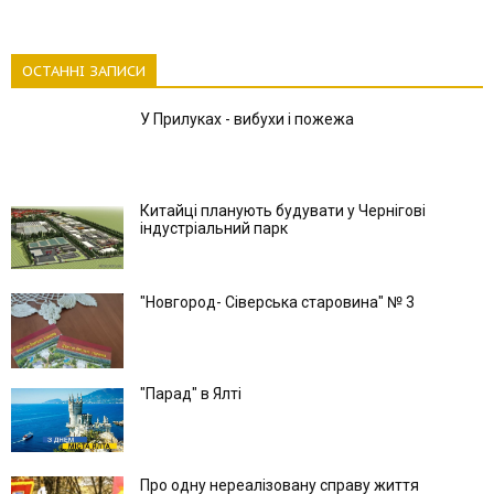
ОСТАННІ ЗАПИСИ
У Прилуках - вибухи і пожежа
Китайці планують будувати у Чернігові
індустріальний парк
"Новгород- Сіверська старовина" № 3
"Парад" в Ялті
Про одну нереалізовану справу життя