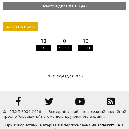
Всього відповідей: 2943
ЗАРАЗ НА САЙТІ
10
0
10
ВСЬОГО
КОРИСТ.
ГОСТІ
Сайт існує (діб):
7145
© 23.XII.2006-2026 | Всеукраїнський незалежний медійний
простір "Сіверщина" не є копією друкованого видання.
При використанні матеріалів гіперпосилання на
siver.com.ua
є