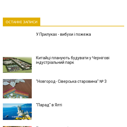
ОСТАННІ ЗАПИСИ
У Прилуках - вибухи і пожежа
Китайці планують будувати у Чернігові
індустріальний парк
"Новгород- Сіверська старовина" № 3
"Парад" в Ялті