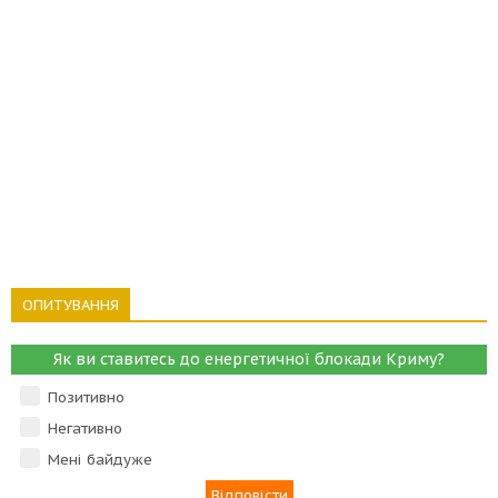
ОПИТУВАННЯ
Як ви ставитесь до енергетичної блокади Криму?
Позитивно
Негативно
Мені байдуже