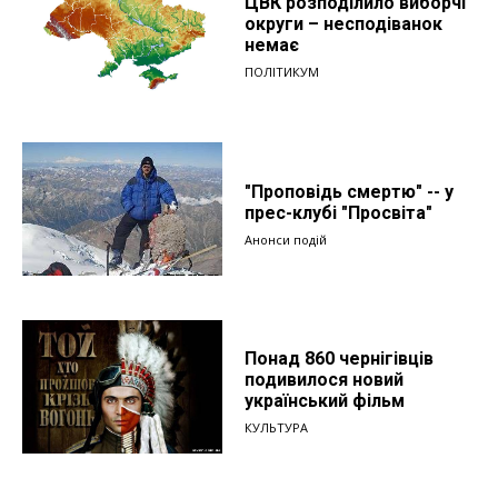
ЦВК розподілило виборчі
округи – несподіванок
немає
ПОЛІТИКУМ
"Проповідь смертю" -- у
прес-клубі "Просвіта"
Анонси подій
Понад 860 чернігівців
подивилося новий
український фільм
КУЛЬТУРА