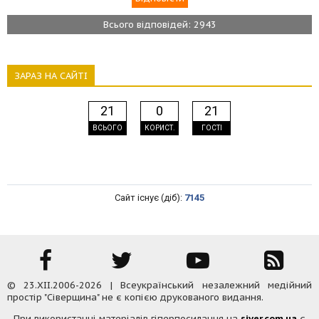
Всього відповідей: 2943
ЗАРАЗ НА САЙТІ
21
0
21
ВСЬОГО
КОРИСТ.
ГОСТІ
Сайт існує (діб):
7145
© 23.XII.2006-2026 | Всеукраїнський незалежний медійний
простір "Сіверщина" не є копією друкованого видання.
При використанні матеріалів гіперпосилання на
siver.com.ua
є