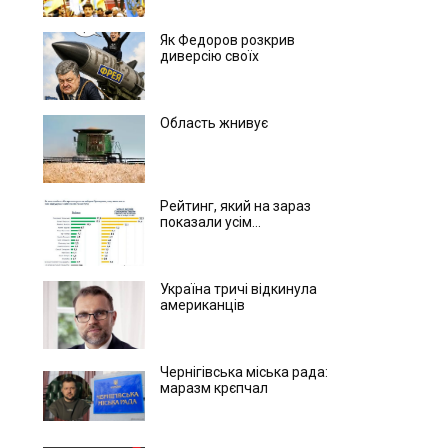
Як Федоров розкрив
диверсію своїх
Область жнивує
Рейтинг, який на зараз
показали усім...
Україна тричі відкинула
американців
Чернігівська міська рада:
маразм крєпчал