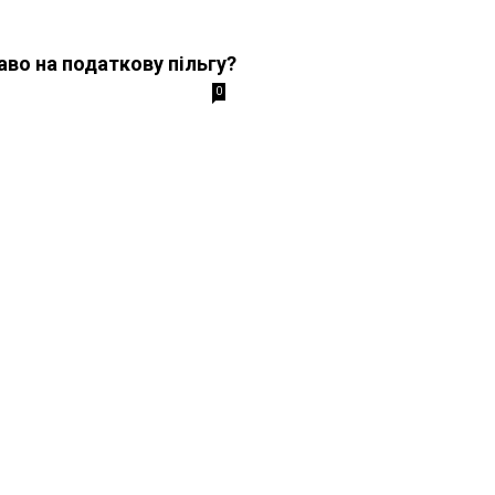
аво на податкову пільгу?
0