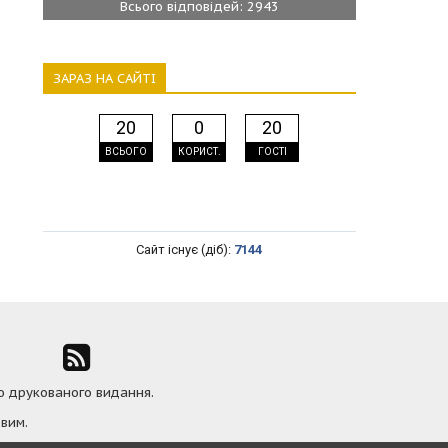
Всього відповідей: 2943
ЗАРАЗ НА САЙТІ
20
0
20
ВСЬОГО
КОРИСТ.
ГОСТІ
Сайт існує (діб):
7144
ю друкованого видання.
вим.