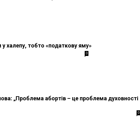
и у халепу, тобто «податкову яму»
0
ова: „Проблема абортів – це проблема духовності
0