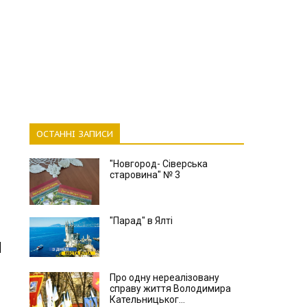
ОСТАННІ ЗАПИСИ
"Новгород- Сіверська
старовина" № 3
"Парад" в Ялті
Про одну нереалізовану
справу життя Володимира
Кательницьког...