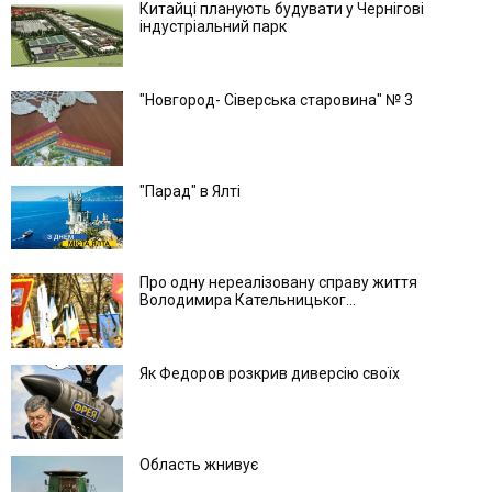
Китайці планують будувати у Чернігові
індустріальний парк
"Новгород- Сіверська старовина" № 3
"Парад" в Ялті
Про одну нереалізовану справу життя
Володимира Кательницьког...
Як Федоров розкрив диверсію своїх
Область жнивує