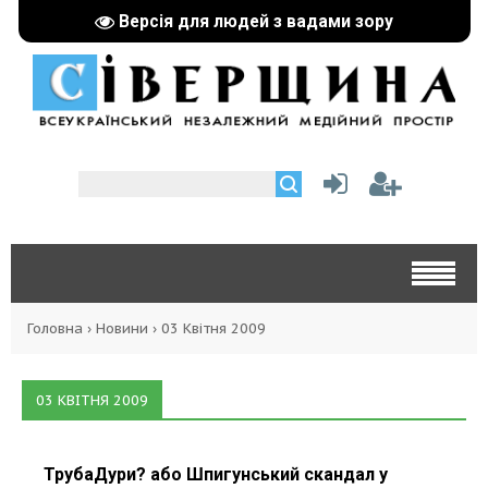
Версія для людей з вадами зору
Головна
›
Новини
›
03 Квітня 2009
03 КВІТНЯ 2009
ТрубаДури? або Шпигунський скандал у