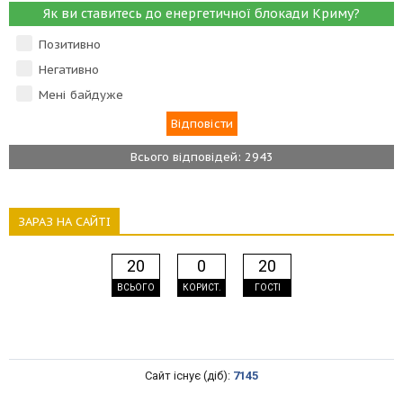
Як ви ставитесь до енергетичної блокади Криму?
Позитивно
Негативно
Мені байдуже
Всього відповідей: 2943
ЗАРАЗ НА САЙТІ
20
0
20
ВСЬОГО
КОРИСТ.
ГОСТІ
Сайт існує (діб):
7145