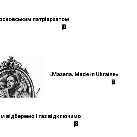
осковським патріархатом
1
«Мазепа. Made in Ukraine»
0
им відберемо і газ відключимо
0