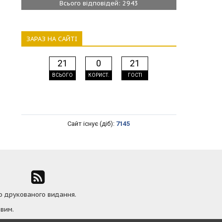
Всього відповідей: 2943
ЗАРАЗ НА САЙТІ
21
0
21
ВСЬОГО
КОРИСТ.
ГОСТІ
Сайт існує (діб):
7145
ю друкованого видання.
вим.