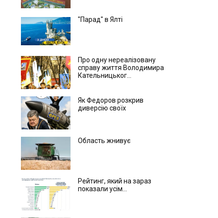
"Парад" в Ялті
Про одну нереалізовану
справу життя Володимира
Кательницьког...
Як Федоров розкрив
диверсію своїх
Область жнивує
Рейтинг, який на зараз
показали усім...