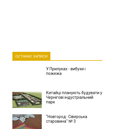
ОСТАННІ ЗАПИСИ
У Прилуках - вибухи і
пожежа
Китайці планують будувати у
Чернігові індустріальний
парк
"Новгород- Сіверська
старовина" № 3