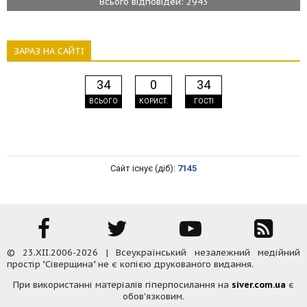
Всього відповідей: 2943
ЗАРАЗ НА САЙТІ
34
0
34
ВСЬОГО
КОРИСТ.
ГОСТІ
Сайт існує (діб):
7145
© 23.XII.2006-2026 | Всеукраїнський незалежний медійний
простір "Сіверщина" не є копією друкованого видання.
При використанні матеріалів гіперпосилання на
siver.com.ua
є
обов'язковим.