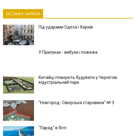
ОСТАННІ ЗАПИСИ
Під ударами Одеса і Харків
У Прилуках - вибухи і пожежа
Китайці планують будувати у Чернігові
індустріальний парк
"Новгород- Сіверська старовина" № 3
"Парад" в Ялті