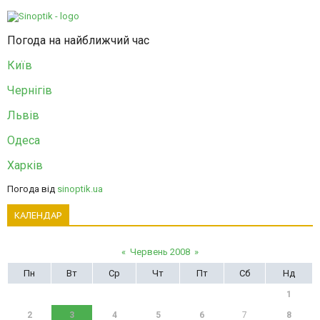
Погода на найближчий час
Київ
Чернігів
Львів
Одеса
Харків
Погода від
sinoptik.ua
КАЛЕНДАР
«
Червень 2008
»
Пн
Вт
Ср
Чт
Пт
Сб
Нд
1
2
3
4
5
6
7
8