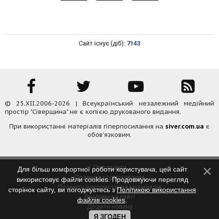
Сайт існує (діб):
7143
© 23.XII.2006-2026 | Всеукраїнський незалежний медійний
простір "Сіверщина" не є копією друкованого видання.
При використанні матеріалів гіперпосилання на
siver.com.ua
є
обов'язковим.
Про газету
Для більш комфортної роботи користувача, цей сайт
Правила користування
використовує файли cookies. Продовжуючи перегляд
Правила використання матеріалів
сторінок сайту, ви погоджуєтесь з
Політикою використання
Реклама на сайті
файлів cookies
.
Додати новину
Контакти
Я ЗГОДЕН