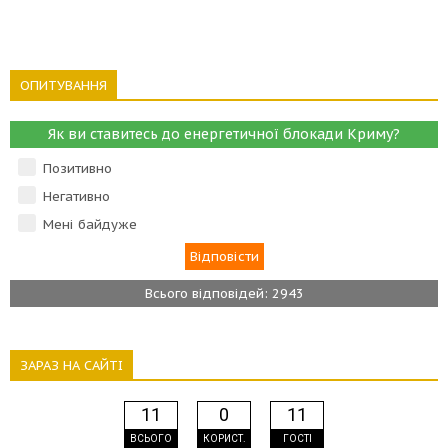
ОПИТУВАННЯ
Як ви ставитесь до енергетичної блокади Криму?
Позитивно
Негативно
Мені байдуже
Всього відповідей: 2943
ЗАРАЗ НА САЙТІ
11
0
11
ВСЬОГО
КОРИСТ.
ГОСТІ