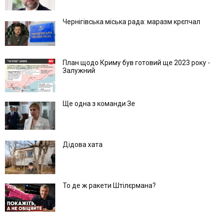
Чернігівська міська рада: маразм крєпчал
План щодо Криму був готовий ще 2023 року -
Залужний
Ще одна з команди Зе
Дідова хата
То де ж ракети Штілєрмана?