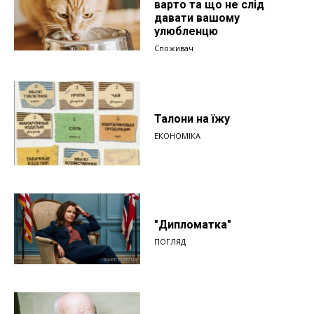
варто та що не слід
давати вашому
улюбленцю
Споживач
Талони на їжу
ЕКОНОМІКА
"Дипломатка"
ПОГЛЯД