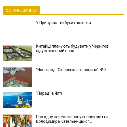
ОСТАННІ ЗАПИСИ
У Прилуках - вибухи і пожежа
Китайці планують будувати у Чернігові
індустріальний парк
"Новгород- Сіверська старовина" № 3
"Парад" в Ялті
Про одну нереалізовану справу життя
Володимира Кательницьког...