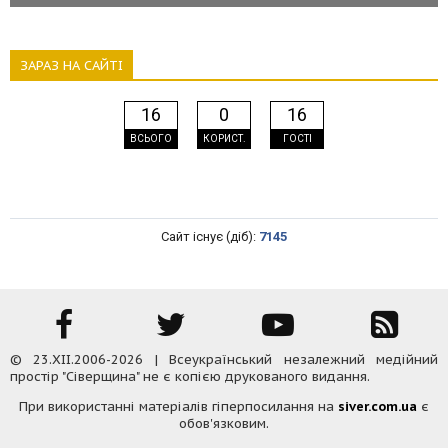
ЗАРАЗ НА САЙТІ
16
0
16
ВСЬОГО
КОРИСТ.
ГОСТІ
Сайт існує (діб):
7145
© 23.XII.2006-2026 | Всеукраїнський незалежний медійний
простір "Сіверщина" не є копією друкованого видання.
При використанні матеріалів гіперпосилання на
siver.com.ua
є
обов'язковим.