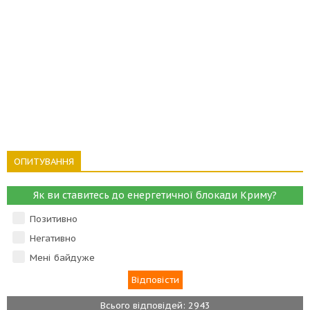
ОПИТУВАННЯ
Як ви ставитесь до енергетичної блокади Криму?
Позитивно
Негативно
Мені байдуже
Всього відповідей: 2943