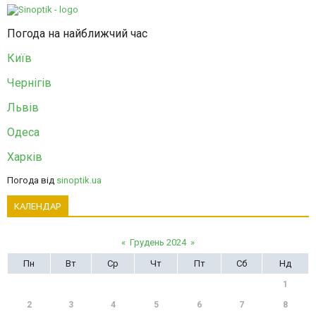
Погода на найближчий час
Київ
Чернігів
Львів
Одеса
Харків
Погода від
sinoptik.ua
КАЛЕНДАР
«
Грудень 2024
»
Пн
Вт
Ср
Чт
Пт
Сб
Нд
1
2
3
4
5
6
7
8