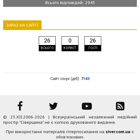
Всього відповідей: 2943
ЗАРАЗ НА САЙТІ
26
0
26
ВСЬОГО
КОРИСТ.
ГОСТІ
Сайт існує (діб):
7145
© 23.XII.2006-2026 | Всеукраїнський незалежний медійний
простір "Сіверщина" не є копією друкованого видання.
При використанні матеріалів гіперпосилання на
siver.com.ua
є
обов'язковим.