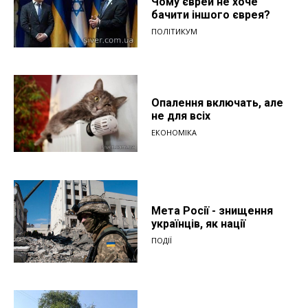
Чому єврей не хоче
бачити іншого єврея?
ПОЛІТИКУМ
Опалення включать, але
не для всіх
ЕКОНОМІКА
Мета Росії - знищення
українців, як нації
ПОДІЇ