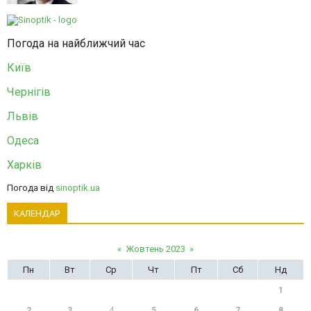
Погода на найближчий час
Київ
Чернігів
Львів
Одеса
Харків
Погода від
sinoptik.ua
КАЛЕНДАР
«
Жовтень 2023
»
Пн
Вт
Ср
Чт
Пт
Сб
Нд
1
2
3
4
5
6
7
8