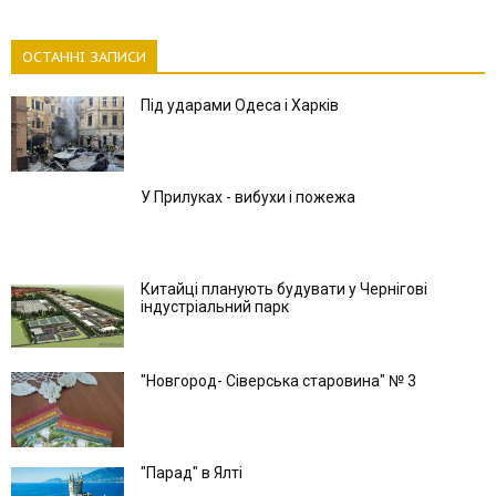
ОСТАННІ ЗАПИСИ
Під ударами Одеса і Харків
У Прилуках - вибухи і пожежа
Китайці планують будувати у Чернігові
індустріальний парк
"Новгород- Сіверська старовина" № 3
"Парад" в Ялті