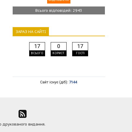
Всього відповідей: 2943
ЗАРАЗ НА САЙТІ
17
0
17
ВСЬОГО
КОРИСТ.
ГОСТІ
Сайт існує (діб):
7144
ю друкованого видання.