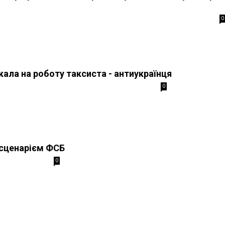
0
ала на роботу таксиста - антиукраїнця
0
 сценарієм ФСБ
0