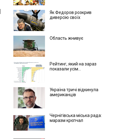
Як Федоров розкрив
диверсію своїх
Область жнивує
Рейтинг, який на зараз
показали усім...
Україна тричі відкинула
американців
Чернігівська міська рада:
маразм крєпчал