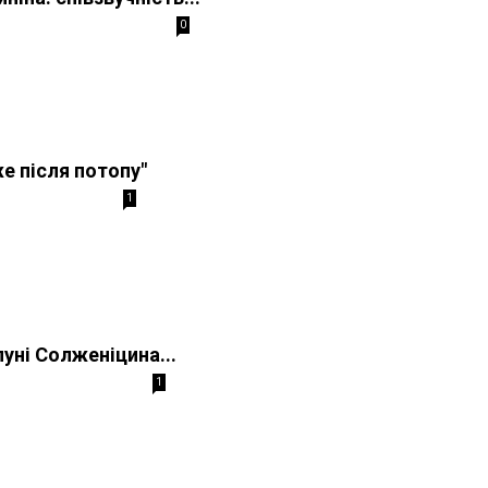
0
е після потопу"
1
уні Солженіцина...
1