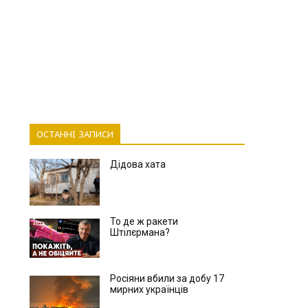
ОСТАННІ ЗАПИСИ
Дідова хата
То де ж ракети
Штілєрмана?
Росіяни вбили за добу 17
мирних українців