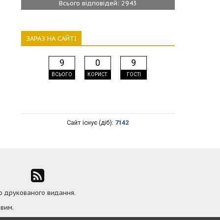
Всього відповідей: 2943
ЗАРАЗ НА САЙТІ
9
0
9
ВСЬОГО
КОРИСТ.
ГОСТІ
Сайт існує (діб):
7142
ю друкованого видання.
вим.