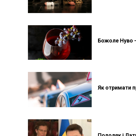
Божоле Нуво —
Як отримати пр
Подоляк і Лати