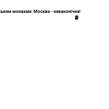
ським монахам: Москва - неканонічна!
0