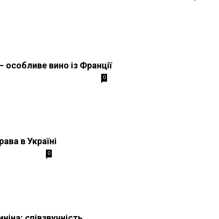
 особливе вино із Франції
0
ава в Україні
0
ніна: співзвучність...