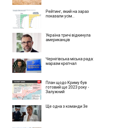
Рейтинг, який на зараз
показали усім...
Україна тричі відкинула
американців
Чернігівська міська рада:
маразм крєпчал
План щодо Криму був
готовий ще 2023 року -
Залужний
Ще одна з команди Зе