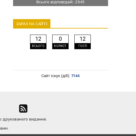
Всього відповідей: 2943
ЗАРАЗ НА САЙТІ
12
0
12
ВСЬОГО
КОРИСТ.
ГОСТІ
Сайт існує (діб):
7144
ю друкованого видання.
вим.