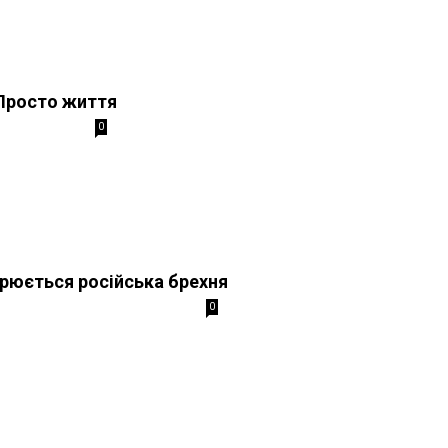
 Просто життя
0
ирюється російська брехня
0