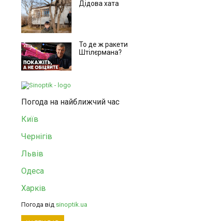
Дідова хата
То де ж ракети
Штілєрмана?
Погода на найближчий час
Київ
Чернігів
Львів
Одеса
Харків
Погода від
sinoptik.ua