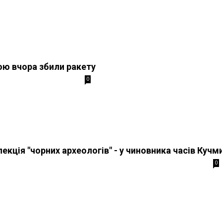
ю вчора збили ракету
0
екція "чорних археологів" - у чиновника часів Кучм
0