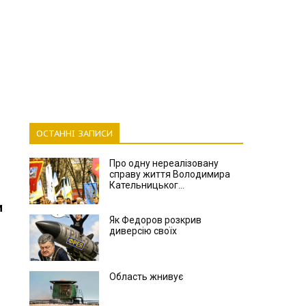
ОСТАННІ ЗАПИСИ
Про одну нереалізовану
справу життя Володимира
Кательницьког...
и
Як Федоров розкрив
диверсію своїх
Область жнивує