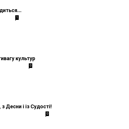
диться...
1
тивагу культур
0
, з Десни і із Судості!
0