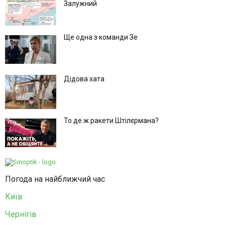
Залужний
Ще одна з команди Зе
Дідова хата
То де ж ракети Штілєрмана?
Погода на найближчий час
Київ
Чернігів