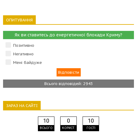
ОПИТУВАННЯ
Як ви ставитесь до енергетичної блокади Криму?
Позитивно
Негативно
Мені байдуже
Всього відповідей: 2943
ЗАРАЗ НА САЙТІ
10
0
10
ВСЬОГО
КОРИСТ.
ГОСТІ