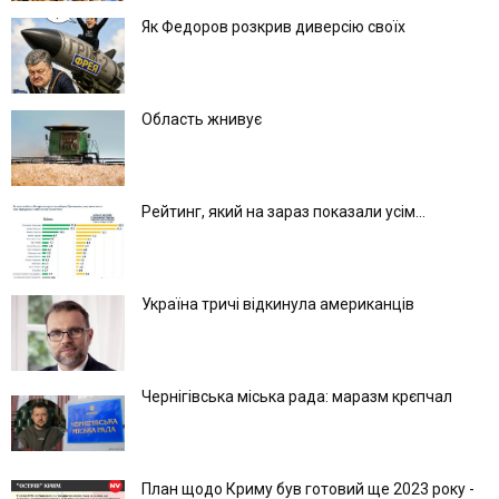
Як Федоров розкрив диверсію своїх
Область жнивує
Рейтинг, який на зараз показали усім...
Україна тричі відкинула американців
Чернігівська міська рада: маразм крєпчал
План щодо Криму був готовий ще 2023 року -