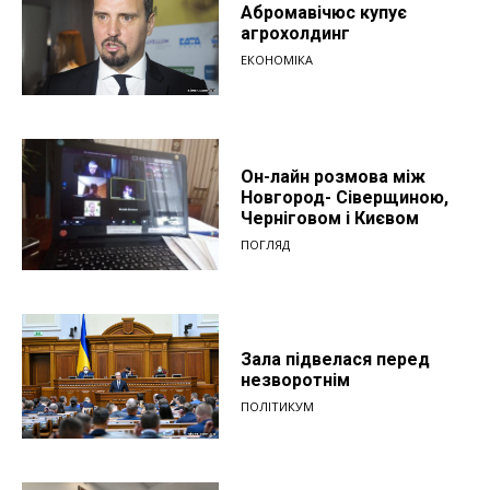
Абромавічюс купує
агрохолдинг
ЕКОНОМІКА
Он-лайн розмова між
Новгород- Сіверщиною,
Черніговом і Києвом
ПОГЛЯД
Зала підвелася перед
незворотнім
ПОЛІТИКУМ