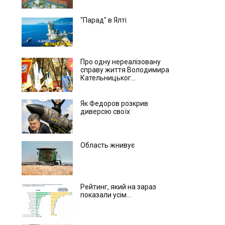
"Парад" в Ялті
Про одну нереалізовану
справу життя Володимира
Кательницьког...
Як Федоров розкрив
диверсію своїх
Область жнивує
Рейтинг, який на зараз
показали усім...