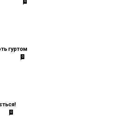
0
ють гуртом
0
ється!
0