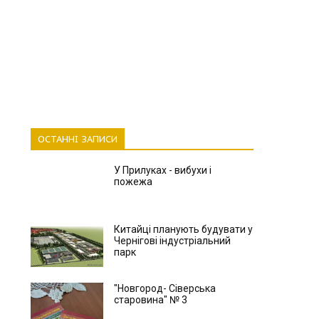
ОСТАННІ ЗАПИСИ
У Прилуках - вибухи і
пожежа
Китайці планують будувати у
Чернігові індустріальний
парк
"Новгород- Сіверська
старовина" № 3