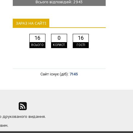
Всього відповідей: 2943
ЗАРАЗ НА САЙТІ
16
0
16
ВСЬОГО
КОРИСТ.
ГОСТІ
Сайт існує (діб):
7145
ю друкованого видання.
вим.