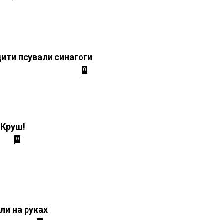
дити псували синагоги
0
н Круш!
0
ли на руках