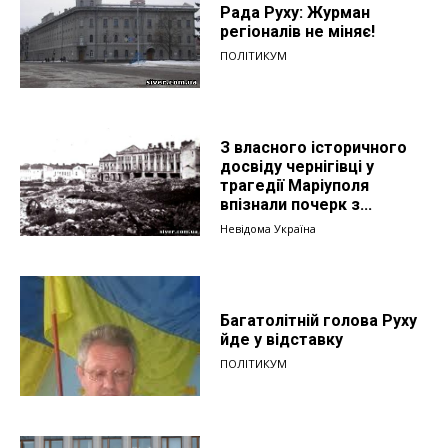
Рада Руху: Журман
регіоналів не міняє!
ПОЛІТИКУМ
З власного історичного
досвіду чернігівці у
трагедії Маріуполя
впізнали почерк з...
Невідома Україна
Багатолітній голова Руху
йде у відставку
ПОЛІТИКУМ