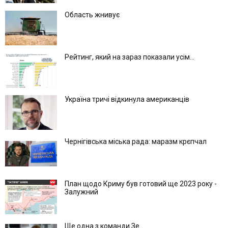
Область жнивує
Рейтинг, який на зараз показали усім...
Україна тричі відкинула американців
Чернігівська міська рада: маразм крєпчал
План щодо Криму був готовий ще 2023 року -
Залужний
Ще одна з команди Зе