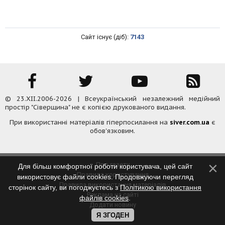
Сайт існує (діб):
7143
© 23.XII.2006-2026 | Всеукраїнський незалежний медійний
простір "Сіверщина" не є копією друкованого видання.
При використанні матеріалів гіперпосилання на
siver.com.ua
є
обов'язковим.
Про газету
Для більш комфортної роботи користувача, цей сайт
Правила користування
використовує файли cookies. Продовжуючи перегляд
Правила використання матеріалів
сторінок сайту, ви погоджуєтесь з
Політикою використання
Реклама на сайті
файлів cookies
.
Додати новину
Контакти
Я ЗГОДЕН