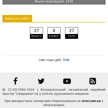
Всього відповідей: 2943
ЗАРАЗ НА САЙТІ
27
0
27
ВСЬОГО
КОРИСТ.
ГОСТІ
Сайт існує (діб):
7145
© 23.XII.2006-2026 | Всеукраїнський незалежний медійний
простір "Сіверщина" не є копією друкованого видання.
При використанні матеріалів гіперпосилання на
siver.com.ua
є
обов'язковим.