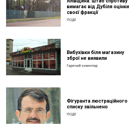
Ялівщина: штаб спротиву
вимагає від Дубіля оцінки
своєї фракції
ПОДІЇ
Вибухівки біля магазину
зброї не виявили
Гарячий коментар
Фігуранта люстраційного
списку звільнено
ПОДІЇ