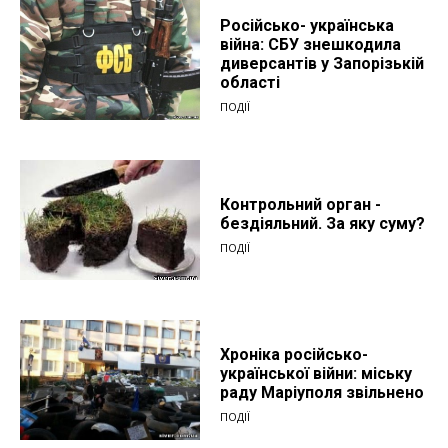
Російсько- українська
війна: СБУ знешкодила
диверсантів у Запорізькій
області
ПОДІЇ
Контрольний орган -
бездіяльний. За яку суму?
ПОДІЇ
Хроніка російсько-
української війни: міську
раду Маріуполя звільнено
ПОДІЇ