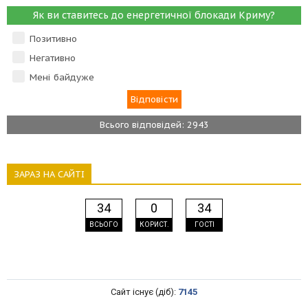
Як ви ставитесь до енергетичної блокади Криму?
Позитивно
Негативно
Мені байдуже
Всього відповідей: 2943
ЗАРАЗ НА САЙТІ
34
0
34
ВСЬОГО
КОРИСТ.
ГОСТІ
Сайт існує (діб):
7145