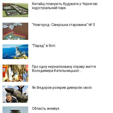
Китайці планують будувати у Чернігові
індустріальний парк
"Новгород- Сіверська старовина" № 3
"Парад" в Ялті
Про одну нереалізовану справу життя
Володимира Кательницьког...
Як Федоров розкрив диверсію своїх
Область жнивує