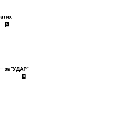
гатих
5
- за "УДАР"
0