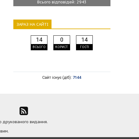
Всього відповідей: 2943
ЗАРАЗ НА САЙТІ
14
0
14
ВСЬОГО
КОРИСТ.
ГОСТІ
Сайт існує (діб):
7144
ю друкованого видання.
вим.