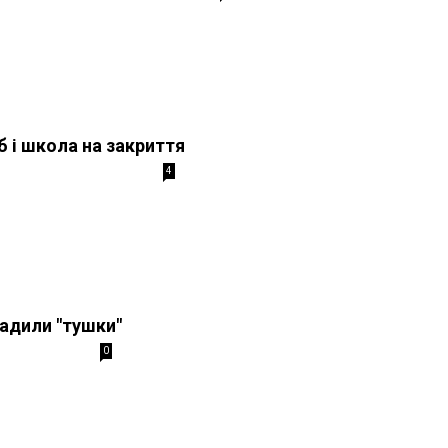
б і школа на закриття
4
адили "тушки"
0