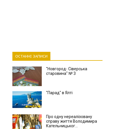
ОСТАННІ ЗАПИСИ
"Новгород- Сіверська
старовина" № 3
"Парад" в Ялті
Про одну нереалізовану
справу життя Володимира
Кательницьког...