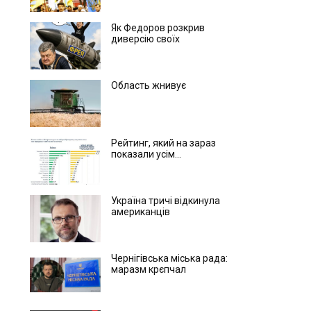
Як Федоров розкрив
диверсію своїх
Область жнивує
Рейтинг, який на зараз
показали усім...
Україна тричі відкинула
американців
Чернігівська міська рада:
маразм крєпчал