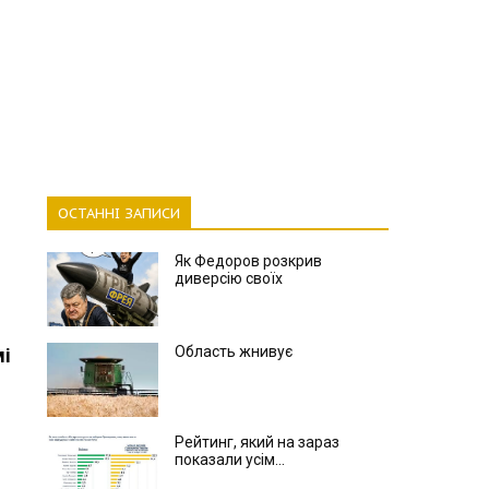
ОСТАННІ ЗАПИСИ
Як Федоров розкрив
диверсію своїх
Область жнивує
мі
Рейтинг, який на зараз
показали усім...