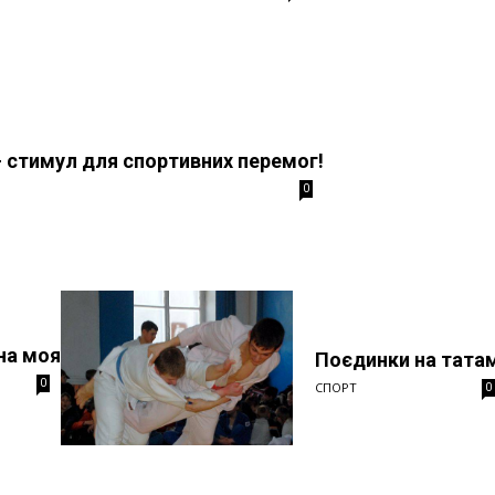
— стимул для спортивних перемог!
0
на моя
Поєдинки на тата
0
СПОРТ
0