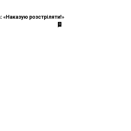
: «Наказую розстріляти!»
0