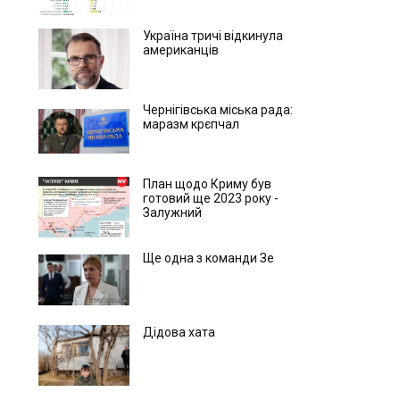
Україна тричі відкинула
американців
Чернігівська міська рада:
маразм крєпчал
План щодо Криму був
готовий ще 2023 року -
Залужний
Ще одна з команди Зе
Дідова хата