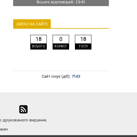
Всього відповідей: 2943
ЗАРАЗ НА САЙТІ
18
0
18
ВСЬОГО
КОРИСТ.
ГОСТІ
Сайт існує (діб):
7143
ю друкованого видання.
вим.