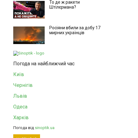
То де ж ракети
Штілєрмана?
Росіяни вбили за добу 17
мирних українців
Погода на найближчий час
Київ
Чернігів
Львів
Одеса
Харків
Погода від
sinoptik.ua