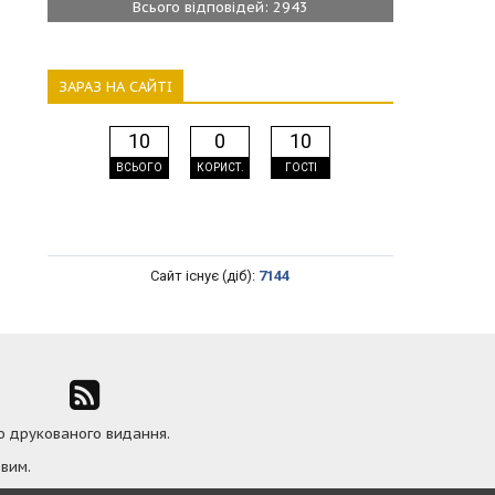
Всього відповідей: 2943
ЗАРАЗ НА САЙТІ
10
0
10
ВСЬОГО
КОРИСТ.
ГОСТІ
Сайт існує (діб):
7144
ю друкованого видання.
вим.