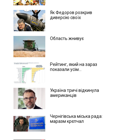
Як Федоров розкрив
диверсію своїх
Область жнивує
Рейтинг, який на зараз
показали усім...
Україна тричі відкинула
американців
Чернігівська міська рада:
маразм крєпчал