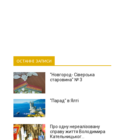
ОСТАННІ ЗАПИСИ
"Новгород- Сіверська
старовина" № 3
"Парад" в Ялті
Про одну нереалізовану
справу життя Володимира
Кательницьког...