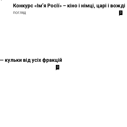
Конкурс «Ім’я Росії» – кіно і німці, царі і вожді
ПОГЛЯД
3
— кульки від усіх фракцій
0