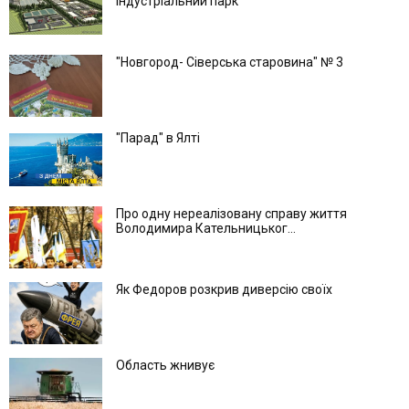
індустріальний парк
"Новгород- Сіверська старовина" № 3
"Парад" в Ялті
Про одну нереалізовану справу життя
Володимира Кательницьког...
Як Федоров розкрив диверсію своїх
Область жнивує