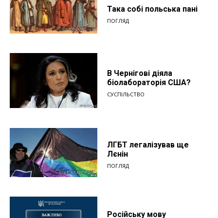
Така собі польська пані
ПОГЛЯД
В Чернігові діяла
біолабораторія США?
СУСПІЛЬСТВО
ЛГБТ легалізував ще
Лєнін
ПОГЛЯД
Російську мову