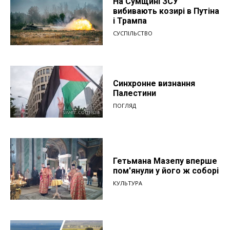
На Сумщині ЗСУ
вибивають козирі в Путіна
і Трампа
СУСПІЛЬСТВО
Синхронне визнання
Палестини
ПОГЛЯД
Гетьмана Мазепу вперше
пом'янули у його ж соборі
КУЛЬТУРА