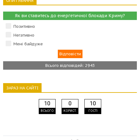
ОПИТУВАННЯ
Як ви ставитесь до енергетичної блокади Криму?
Позитивно
Негативно
Мені байдуже
Всього відповідей: 2943
ЗАРАЗ НА САЙТІ
10
0
10
ВСЬОГО
КОРИСТ.
ГОСТІ