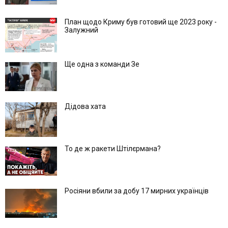
План щодо Криму був готовий ще 2023 року -
Залужний
Ще одна з команди Зе
Дідова хата
То де ж ракети Штілєрмана?
Росіяни вбили за добу 17 мирних українців