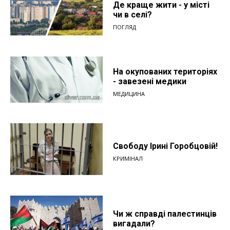
Де краще жити - у місті
чи в селі?
ПОГЛЯД
На окупованих територіях
- завезені медики
МЕДИЦИНА
Свободу Ірині Горобцовій!
КРИМІНАЛ
Чи ж справді палестинців
вигадали?