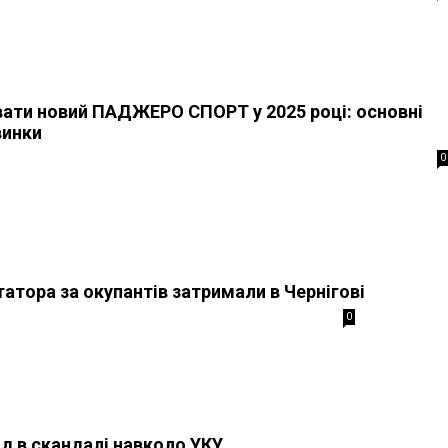
вати новий ПАДЖЕРО СПОРТ у 2025 році: основні
винки
0
татора за окупантів затримали в Чернігові
0
ід в скандалі навколо УКУ