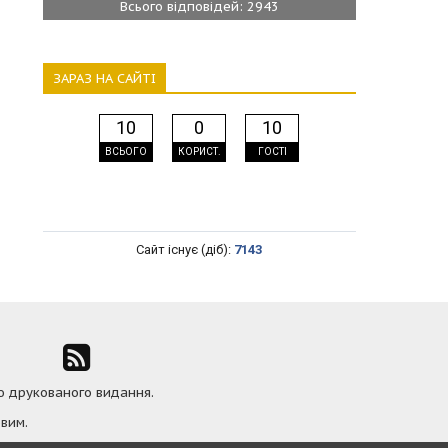
Всього відповідей: 2943
ЗАРАЗ НА САЙТІ
10
0
10
ВСЬОГО
КОРИСТ.
ГОСТІ
Сайт існує (діб):
7143
ю друкованого видання.
вим.