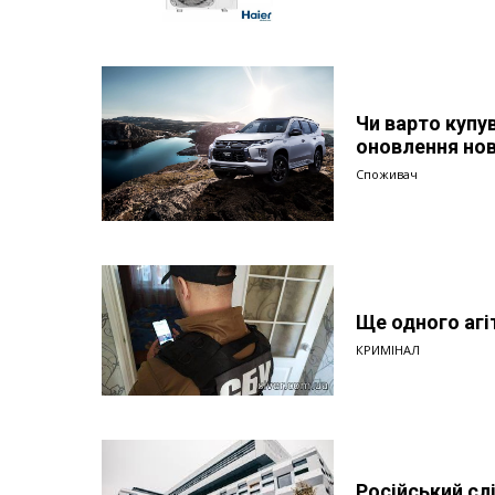
Чи варто купу
оновлення но
Споживач
Ще одного агі
КРИМІНАЛ
Російський сл