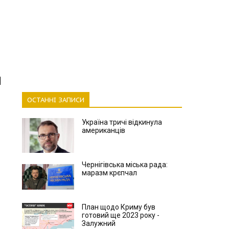
ОСТАННІ ЗАПИСИ
Україна тричі відкинула
американців
Чернігівська міська рада:
маразм крєпчал
План щодо Криму був
готовий ще 2023 року -
Залужний