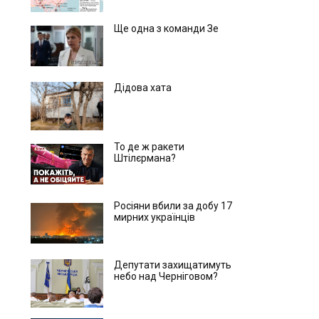
Ще одна з команди Зе
Дідова хата
То де ж ракети
Штілєрмана?
Росіяни вбили за добу 17
мирних українців
Депутати захищатимуть
небо над Черніговом?